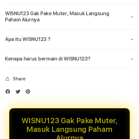
WISNU123 Gak Pake Muter, Masuk Langsung
Paham Alurnya
Apa itu WISNU123 ?
Kenapa harus bermain di WISNU123?
Share
WISNU123 Gak Pake Muter,
Masuk Langsung Paham
Alurnya