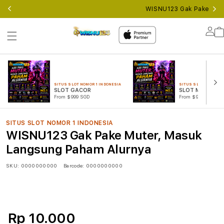
WISNU123 Gak Pake Mut
Lo
in
SITUS SLOT NOMOR 1 INDONESIA
SITUS SLOT NOMOR 1
SLOT GACOR
SLOT MAXWIN
From $999 SGD
From $999 SGD
SITUS SLOT NOMOR 1 INDONESIA
WISNU123 Gak Pake Muter, Masuk
Langsung Paham Alurnya
SKU:
0000000000
Barcode:
0000000000
Rp 10.000