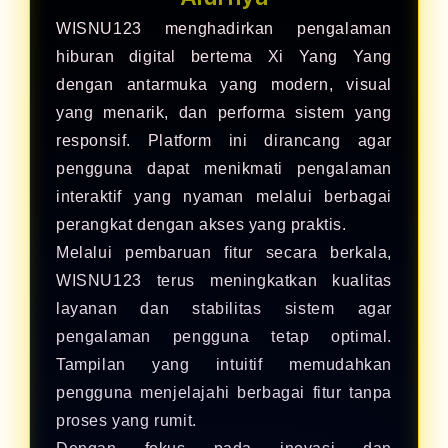
WISNU123 menghadirkan pengalaman
hiburan digital bertema Xi Yang Yang
dengan antarmuka yang modern, visual
yang menarik, dan performa sistem yang
responsif. Platform ini dirancang agar
pengguna dapat menikmati pengalaman
interaktif yang nyaman melalui berbagai
perangkat dengan akses yang praktis.
Melalui pembaruan fitur secara berkala,
WISNU123 terus meningkatkan kualitas
layanan dan stabilitas sistem agar
pengalaman pengguna tetap optimal.
Tampilan yang intuitif memudahkan
pengguna menjelajahi berbagai fitur tanpa
proses yang rumit.